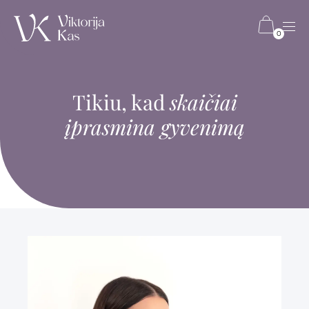
0
Tikiu, kad
skaičiai
įprasmina gyvenimą