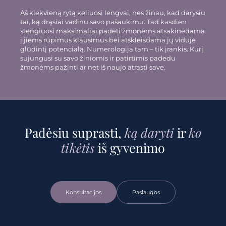
Aš kiekvieną rytą keliuosi lengvai, nes žinau, kad darysiu
tai, ką drąsiai vadinu savo pašaukimu. Tad kasdien
stengiuosi maksimaliai padėti žmonėms atsakinėdama
į jiems rūpimus klausimus bei atskleisdama jų viduje
glūdintį potencialą. Numerologija tam – tik įrankis. Kurį
sujungusi su savo žiniomis ir patirtimis padedu
žmonėms pažinti ar net iš naujo atrasti save.
Padėsiu suprasti,
ką daryti
ir
ko
tikėtis
iš gyvenimo
Konsultacijos
Paslaugos