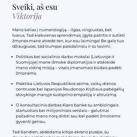
Sveiki, aš esu
Viktorija
Mano kelias į numerologiją – ilgas, vingiuotas, bet
tvarus. Tad kiekvienas sprendimas, įgyta patirtis ir sutikti
žmonės mane atvedė ten, kur esu laiminga! Be galo tuo
džiaugiuosi, tad trumpai pasidalinsiu ir su tavimi:
Politikos bei socialinio darbo mokslai (Lietuvoje ir
Suomijoje) mane išmokė diplomatijos ir atskleidė
mano vidinę misiją – visais įmanomais būdais padėti
žmonėms.
Praktika Lietuvos Respublikos seime, vaikų dienos
centruose bei Ispanijos Raudonojo Kryžiaus pabėgėlių
stovykloje manyje sustiprino empatiją ir altruizmą.
O konsultacinis darbas Kipro banke su ambicingais
startuoliais bei milijoniniais verslais – galutinai
pažadino mano norą dirbti sau bei padėti žmonėms
gyventi geriau.
Tad šiandien, sėdėdama kitoje ekrano pusėje, su