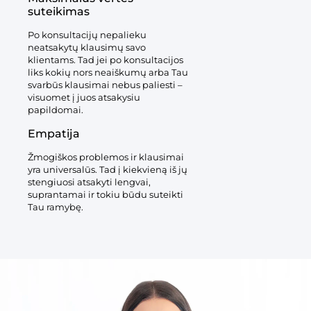
suteikimas
Po konsultacijų nepalieku
neatsakytų klausimų savo
klientams. Tad jei po konsultacijos
liks kokių nors neaiškumų arba Tau
svarbūs klausimai nebus paliesti –
visuomet į juos atsakysiu
papildomai.
Empatija
Žmogiškos problemos ir klausimai
yra universalūs. Tad į kiekvieną iš jų
stengiuosi atsakyti lengvai,
suprantamai ir tokiu būdu suteikti
Tau ramybę.