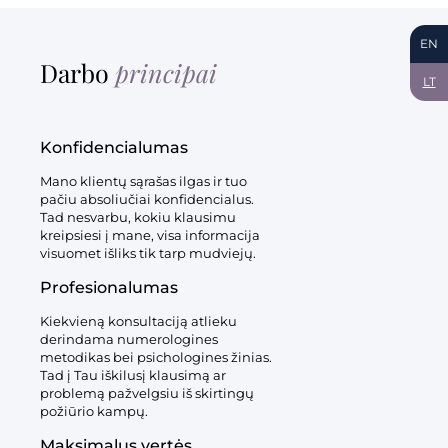
EN
Darbo
principai
LT
Konfidencialumas
Mano klientų sąrašas ilgas ir tuo
pačiu absoliučiai konfidencialus.
Tad nesvarbu, kokiu klausimu
kreipsiesi į mane, visa informacija
visuomet išliks tik tarp mudviejų.
Profesionalumas
Kiekvieną konsultaciją atlieku
derindama numerologines
metodikas bei psichologines žinias.
Tad į Tau iškilusį klausimą ar
problemą pažvelgsiu iš skirtingų
požiūrio kampų.
Maksimalus vertės