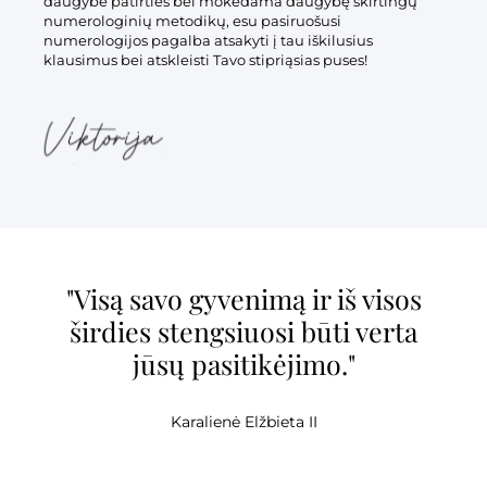
daugybe patirties bei mokėdama daugybę skirtingų
numerologinių metodikų, esu pasiruošusi
numerologijos pagalba atsakyti į tau iškilusius
klausimus bei atskleisti Tavo stipriąsias puses!
"Visą savo gyvenimą ir iš visos
širdies stengsiuosi būti verta
jūsų pasitikėjimo."
Karalienė Elžbieta II