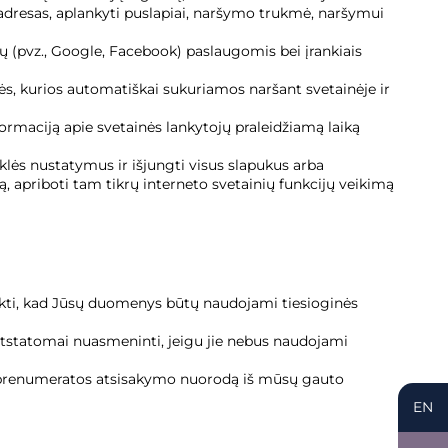
 adresas, aplankyti puslapiai, naršymo trukmė, naršymui
ų (pvz., Google, Facebook) paslaugomis bei įrankiais
ės, kurios automatiškai sukuriamos naršant svetainėje ir
rmaciją apie svetainės lankytojų praleidžiamą laiką
yklės nustatymus ir išjungti visus slapukus arba
tą, apriboti tam tikrų interneto svetainių funkcijų veikimą
utikti, kad Jūsų duomenys būtų naudojami tiesioginės
atstatomai nuasmeninti, jeigu jie nebus naudojami
i prenumeratos atsisakymo nuorodą iš mūsų gauto
EN