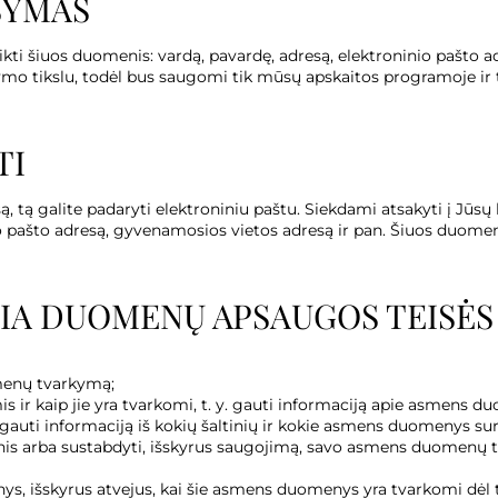
ŠYMAS
kti šiuos duomenis: vardą, pavardę, adresą, elektroninio pašto ad
mo tikslu, todėl bus saugomi tik mūsų apskaitos programoje ir tv
TI
, tą galite padaryti elektroniniu paštu. Siekdami atsakyti į Jū
io pašto adresą, gyvenamosios vietos adresą ir pan. Šiuos duomen
KIA DUOMENŲ APSAUGOS TEISĖS
menų tvarkymą;
 ir kaip jie yra tvarkomi, t. y. gauti informaciją apie asmens d
ti informaciją iš kokių šaltinių ir kokie asmens duomenys surink
omenis arba sustabdyti, išskyrus saugojimą, savo asmens duomenų
s, išskyrus atvejus, kai šie asmens duomenys yra tvarkomi dėl t