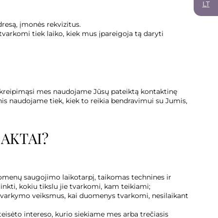
LT
resą, įmonės rekvizitus.
arkomi tiek laiko, kiek mus įpareigoja tą daryti
sų kreipimąsi mes naudojame Jūsų pateiktą kontaktinę
is naudojame tiek, kiek to reikia bendravimui su Jumis,
 AKTAI?
uomenų saugojimo laikotarpį, taikomas technines ir
ti, kokiu tikslu jie tvarkomi, kam teikiami;
 tvarkymo veiksmus, kai duomenys tvarkomi, nesilaikant
eisėto intereso, kurio siekiame mes arba trečiasis