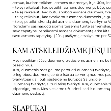
asmuo, kuriam teikiami asmens duomenys, ir jei Jūsų inte
– teisę reikalauti, kad pateikti asmens duomenys būtų sun
– teisę reikalauti, kad būtų apriboti asmens duomenų tv
– teisę reikalauti, kad tvarkomus asmens duomenis, jeigu
– teisę pateikti skundą dėl asmens duomenų tvarkymo Va
Norėdami pasinaudoti šiomis teisėmis turite asmeniškai, p
savo tapatybę, pateikdami asmens dokumentą arba kitaip, t
savo asmens tapatybę. Į Jūsų prašymą atsakysime per 30
KAM ATSKLEIDŽIAME JŪSŲ 
Mes neteikiam Jūsų duomenų tretiesiems asmenims be išank
pažeidimus.
Jūsų duomenis mes galime perduoti duomenų tvarkytojams
prieglobos, duomenų centro ir/arba serverių nuomos pasl
tvarkytojai gali būti įsisteigę ne Europos Sąjungoje.
Duomenų tvarkytojai turi teisę tvarkyti Jūsų duomenis ti
įsipareigojimus. Mes siekiame užtikrinti, kad ir duomen
duomenų paslaptį.
SLAPUKAI