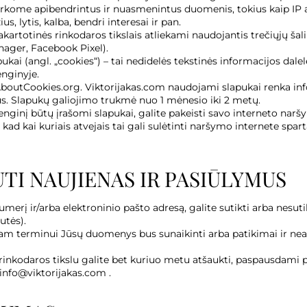
tvarkome apibendrintus ir nuasmenintus duomenis, tokius kaip IP
, lytis, kalba, bendri interesai ir pan.
totinės rinkodaros tikslais atliekami naudojantis trečiųjų šali
ager, Facebook Pixel).
 (angl. „cookies“) – tai nedidelės tekstinės informacijos dalel
nginyje.
boutCookies.org. Viktorijakas.com naudojami slapukai renka info
us. Slapukų galiojimo trukmė nuo 1 mėnesio iki 2 metų.
įrenginį būtų įrašomi slapukai, galite pakeisti savo interneto narš
kad kai kuriais atvejais tai gali sulėtinti naršymo internete spar
UTI NAUJIENAS IR PASIŪLYMUS
umerį ir/arba elektroninio pašto adresą, galite sutikti arba nes
utės).
šiam terminui Jūsų duomenys bus sunaikinti arba patikimai ir ne
rinkodaros tikslu galite bet kuriuo metu atšaukti, paspausdam
info@viktorijakas.com .