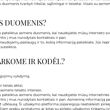
uomenis tvarkyti tiksliai, sąžiningai ir teisėtai. Visais su asm
S DUOMENIS?
s pateiktus asmens duomenis, kai naudojatės mūsų interneto sv
is į mus nurodytais kontaktais ir pan.
ojamų paslaugų ir to, kokią informaciją pateikiate. Jūs nepriv
suteiktos.
ARKOME IR KODĖL?
:
reigojimų vykdymą;
 teisės aktai;
 asmens teisėto intereso.
s pateiktus asmens duomenis, kai naudojatės mūsų internetinės
tis į mus nurodytais kontaktais ir pan. Asmeninę informaciją p
t užklausą. Ši užsakymo platforma įsipareigoja neatskleisti pi
ančiam prekių pristatymo ar kitas su pirkėjo užsakymo tinkamu įvy