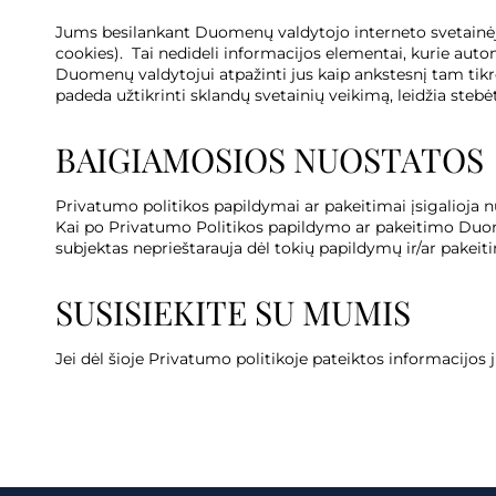
Jums besilankant Duomenų valdytojo interneto svetainėje, 
cookies). Tai nedideli informacijos elementai, kurie aut
Duomenų valdytojui atpažinti jus kaip ankstesnį tam tikros 
padeda užtikrinti sklandų svetainių veikimą, leidžia stebė
BAIGIAMOSIOS NUOSTATOS
Privatumo politikos papildymai ar pakeitimai įsigalioja n
Kai po Privatumo Politikos papildymo ar pakeitimo Duo
subjektas neprieštarauja dėl tokių papildymų ir/ar pakeit
SUSISIEKITE SU MUMIS
Jei dėl šioje Privatumo politikoje pateiktos informacijos