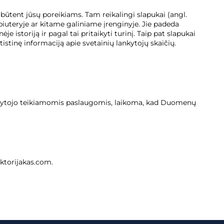
 būtent jūsų poreikiams. Tam reikalingi slapukai (angl.
piuteryje ar kitame galiniame įrenginyje. Jie padeda
 istoriją ir pagal tai pritaikyti turinį. Taip pat slapukai
istinę informaciją apie svetainių lankytojų skaičių.
ldytojo teikiamomis paslaugomis, laikoma, kad Duomenų
iktorijakas.com.