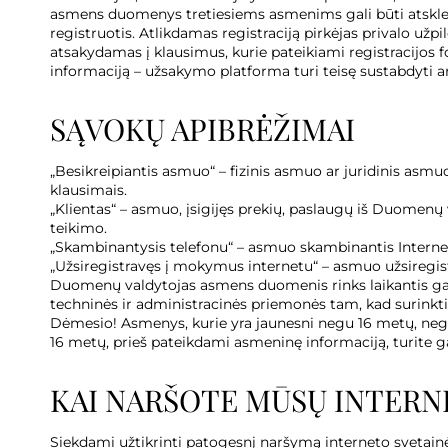
asmens duomenys tretiesiems asmenims gali būti atskleid
registruotis. Atlikdamas registraciją pirkėjas privalo užpil
atsakydamas į klausimus, kurie pateikiami registracijos form
informaciją – užsakymo platforma turi teisę sustabdyti arb
SĄVOKŲ APIBRĖŽIMAI
„Besikreipiantis asmuo“ – fizinis asmuo ar juridinis as
klausimais.
„Klientas“ – asmuo, įsigijęs prekių, paslaugų iš Duomen
teikimo.
„Skambinantysis telefonu“ – asmuo skambinantis Internet
„Užsiregistravęs į mokymus internetu“ – asmuo užsiregis
Duomenų valdytojas asmens duomenis rinks laikantis gal
techninės ir administracinės priemonės tam, kad surin
Dėmesio! Asmenys, kurie yra jaunesni negu 16 metų, nega
16 metų, prieš pateikdami asmeninę informaciją, turite ga
KAI NARŠOTE MŪSŲ INTERN
Siekdami užtikrinti patogesnį naršymą interneto svetainės