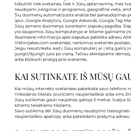
tobulinti tiek svetaines, tiek ir Jūsų aptarnavimą, mes 
naudojami įrenginiai ir programos, geografinė vieta, amžius
Šių duomenų automatizuota analizė bei panaudojimas pakar
(pvz., Google Analytics, Google Adwords, Google Tag Man
Jūsų asmens duomenys surenkami slapukų pagalba. Slapukai
yra saugomos Jūsų kompiuteryje ar kitame galiniame įre
Išsamesnė informacija apie slapukus pateikta adresu AllA
Viktorijakas.com svetainėje, naršomus svetainės puslapi
Jeigu nesutinkate, kad į Jūsų kompiuterį ar į kitą galinį 
įjungti/išjungti juos po vieną. Tačiau atkreipiame dėmesį, 
arba blokuoti prieigą prie svetainės.
KAI SUTINKATE IŠ MŪSŲ GA
Kai mūsų interneto svetainėse pateikiate savo telefono n
rinkodaros tikslais (siunčiami naujienlaiškiai arba sms žin
Jūsų sutikimas gauti naujienas galioja 5 metus. Suėjus 
kitiems teisėtiems tikslams.
Savo sutikimą dėl Jūsų duomenų naudojimo tiesioginės 
naujienlaiškio apačioje, arba pateikdami prašymą adresu 