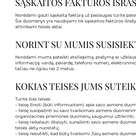
SĄSKAITOS FAKTŪROS IŠRA
Norėdami gauti sąskaitą faktūrą už paslaugas turite patei
Šie duomenys yra naudojami tik sąskaitos-faktūros išrašy
atitinkami teisės aktai.
NORINT SU MUMIS SUSISIEK
Norėdami mums pateikti atsiliepimą, prašymą ar užklausą
informaciją: vardą, pavardę, telefono numerį, elektronin
tačiau ne ilgiau nei 2 metus.
KOKIAS TEISES JUMS SUTEI
Turite šias teises:
– teisę žinoti (būti informuotam) apie savo asmens duo
– teisę susipažinti su savo tvarkomais asmens duomenimis
organizacines priemones duomenų saugumui užtikrinti, gau
– teisę reikalauti ištaisyti, sunaikinti savo asmens du
teisės aktų nuostatų;
– teisę nesutikti, kad būtų tvarkomi Jūsų asmens duomeny