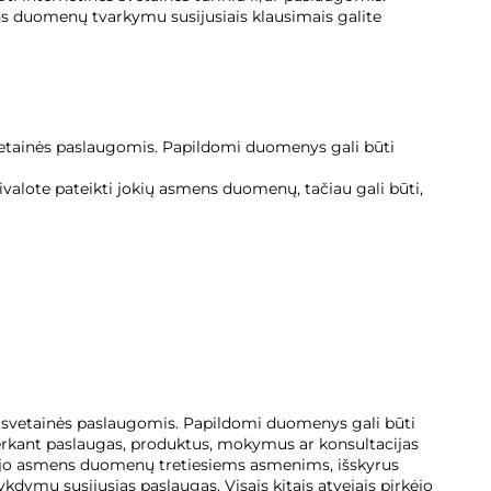
ens duomenų tvarkymu susijusiais klausimais galite
etainės paslaugomis. Papildomi duomenys gali būti
alote pateikti jokių asmens duomenų, tačiau gali būti,
 svetainės paslaugomis. Papildomi duomenys gali būti
erkant paslaugas, produktus, mokymus ar konsultacijas
rkėjo asmens duomenų tretiesiems asmenims, išskyrus
kdymu susijusias paslaugas. Visais kitais atvejais pirkėjo