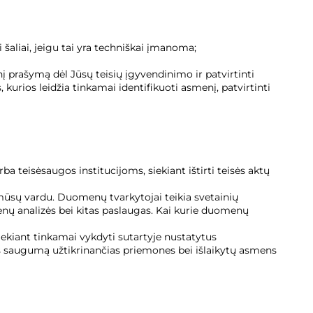
aliai, jeigu tai yra techniškai įmanoma;
į prašymą dėl Jūsų teisių įgyvendinimo ir patvirtinti
urios leidžia tinkamai identifikuoti asmenį, patvirtinti
 teisėsaugos institucijoms, siekiant ištirti teisės aktų
ūsų vardu. Duomenų tvarkytojai teikia svetainių
nų analizės bei kitas paslaugas. Kai kurie duomenų
iekiant tinkamai vykdyti sutartyje nustatytus
es saugumą užtikrinančias priemones bei išlaikytų asmens