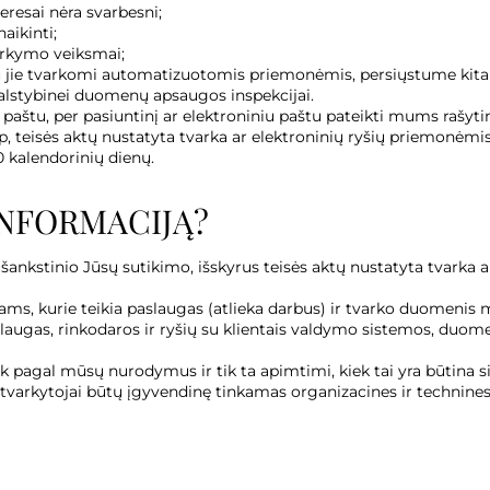
resai nėra svarbesni;
aikinti;
arkymo veiksmai;
 jie tvarkomi automatizuotomis priemonėmis, persiųstume kitai š
lstybinei duomenų apsaugos inspekcijai.
aštu, per pasiuntinį ar elektroniniu paštu pateikti mums rašytin
eisės aktų nustatyta tvarka ar elektroninių ryšių priemonėmis, k
 kalendorinių dienų.
INFORMACIJĄ?
stinio Jūsų sutikimo, išskyrus teisės aktų nustatyta tvarka arba
, kurie teikia paslaugas (atlieka darbus) ir tvarko duomenis m
augas, rinkodaros ir ryšių su klientais valdymo sistemos, duome
k pagal mūsų nurodymus ir tik ta apimtimi, kiek tai yra būtina s
ų tvarkytojai būtų įgyvendinę tinkamas organizacines ir technin