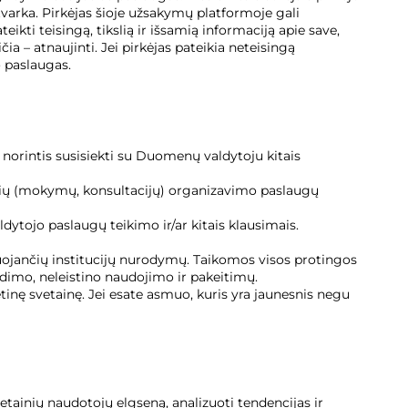
varka. Pirkėjas šioje užsakymų platformoje gali
eikti teisingą, tikslią ir išsamią informaciją apie save,
čia – atnaujinti. Jei pirkėjas pateikia neteisingą
o paslaugas.
norintis susisiekti su Duomenų valdytoju kitais
inių (mokymų, konsultacijų) organizavimo paslaugų
ytojo paslaugų teikimo ir/ar kitais klausimais.
uojančių institucijų nurodymų. Taikomos visos protingos
imo, neleistino naudojimo ir pakeitimų.
nę svetainę. Jei esate asmuo, kuris yra jaunesnis negu
etainių naudotojų elgseną, analizuoti tendencijas ir