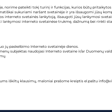
norime pateikti tokį turinį ir funkcijas, kurios būtų pritaikytos
omatiškai sukuriami naršant svetainėje ir yra išsaugomi jūsų kom
interneto svetainės lankytoją, išsaugoti jūsų lankymosi svetainėje
ti lankymosi interneto svetainėse trukmę, dažnumą bei rinkti stat
uo jų paskelbimo Interneto svetainėje dienos.
menų subjektas naudojasi Interneto svetaine ir/ar Duomenų va
imų.
 jums iškiltų klausimų, maloniai prašome kreiptis el.paštu info@v