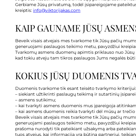
Gerbiame Jūsų privatumą, todėl įsipareigojame pateiktus d
kreiptis:
info@viktorijakas.com
KAIP GAUNAME JŪSŲ ASMEN
Beveik visais atvejais mes tvarkome tik Jūsų pačių mum
generuojami paslaugos teikimo metu, pavyzdžiui kreipiant
Tvarkomų asmens duomenų apimtis priklauso nuo Jūsų naud
kad tokiu atveju tam tikros paslaugos Jums negalės būti 
KOKIUS JŪSŲ DUOMENIS TV
Duomenis tvarkome tik esant teisėto tvarkymo kriterijui
– siekiant užtikrinti paslaugų teikimą ir sutartinių įsipa
– asmens sutikimu;
– kai tvarkyti asmens duomenis mus įpareigoja atitinkami
– kai asmens duomenis reikia tvarkyti dėl mūsų ar trečio
Beveik visais atvejais mes tvarkome tik Jūsų pačių mum
generuojami paslaugos teikimo metu, pavyzdžiui kreipian
prašoma nurodyti tik pateikiant užsakymą arba pateikian
tuos atvejus, kai informacija yra būtina partneriui, teiki