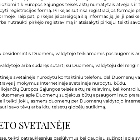
žiami tik Europos Sąjungos teisės aktų numatytais atvejais ir t
dyti registracijos formą. Pirkėjas sutinka registracijos formoje pat
oje. Taip pat, pirkėjas įsipareigoja šią informaciją, jei ji pasikei
a nutraukti pirkėjo registravimą ir atsisakyti pirkėjui teikti sav
muo besidomintis Duomenų valdytojo teikiamomis paslaugomis ar 
ų valdytojo arba sudaręs sutartį su Duomenų valdytoju dėl reng
inėje svetainėje nurodytu kontaktiniu telefonu dėl Duomenų vald
travęs į mokymus Internetinėje svetainėje nurodytu būdu.
iojančių Europos Sąjungos teisės aktų reikalavimų bei kontroli
kti duomenys apie Duomenų subjektus būtų apsaugomi nuo prarad
li teikti jokių asmens duomenų per Duomenų valdytojo Interneti
uti savo tėvų arba kitų teisėtų globėjų sutikimą.
ETO SVETAINĖJE
e, teikti patrauklesnius pasiūlymus bei daugiau sužinoti apie sv