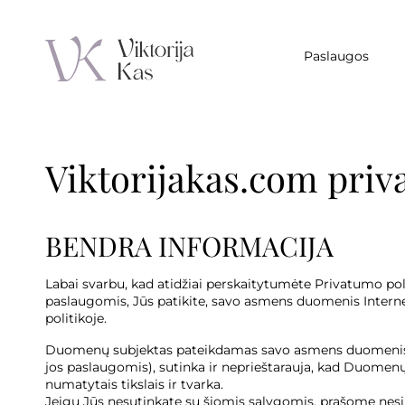
Paslaugos
Viktorijakas.com priv
BENDRA INFORMACIJA
Labai svarbu, kad atidžiai perskaitytumėte Privatumo pol
paslaugomis, Jūs patikite, savo asmens duomenis Internet
politikoje.
Duomenų subjektas pateikdamas savo asmens duomenis (įsk
jos paslaugomis), sutinka ir neprieštarauja, kad Duomenų
numatytais tikslais ir tvarka.
Jeigu Jūs nesutinkate su šiomis sąlygomis, prašome nesila