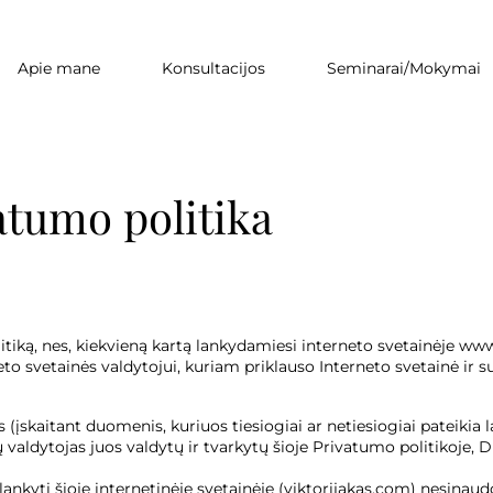
Apie mane
Konsultacijos
Seminarai/Mokymai
atumo politika
itiką, nes, kiekvieną kartą lankydamiesi interneto svetainėje w
o svetainės valdytojui, kuriam priklauso Interneto svetainė ir 
aitant duomenis, kuriuos tiesiogiai ar netiesiogiai pateikia l
 valdytojas juos valdytų ir tvarkytų šioje Privatumo politikoje,
nkyti šioje internetinėje svetainėje (viktorijakas.com) nesinaudo