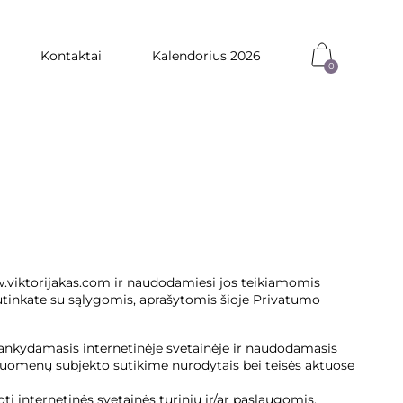
Kontaktai
Kalendorius 2026
0
ww.viktorijakas.com ir naudodamiesi jos teikiamomis
sutinkate su sąlygomis, aprašytomis šioje Privatumo
ankydamasis internetinėje svetainėje ir naudodamasis
 Duomenų subjekto sutikime nurodytais bei teisės aktuose
ti internetinės svetainės turiniu ir/ar paslaugomis.